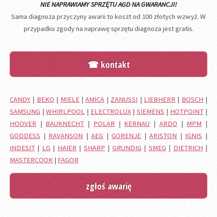
NIE NAPRAWIAMY SPRZĘTU AGD NA GWARANCJI!
Sama diagnoza przyczyny awarii to koszt od 100 złotych wzwyż. W
przypadku zgody na naprawę sprzętu diagnoza jest gratis.
☎ kontakt
CANDY
|
BEKO
|
MIELE
|
AMICA
|
ZANUSSI
|
LIEBHERR
|
BOSCH
|
SAMSUNG
|
WHIRLPOOL
|
ELECTROLUX
|
SIEMENS
|
HOTPOINT
|
HOOVER
|
BAUKNECHT
|
POLAR
|
KERNAU
|
ARDO
|
MPM
|
GODDESS
|
RAVANSON
|
AEG
|
GORENJE
|
ARISTON
|
IGNIS
|
INDESIT
|
LG
|
HAIER
|
SHARP
|
GRUNDIG
|
SMEG
|
DIETRICH
|
MASTERCOOK
|
FAGOR
zgłoś awarię